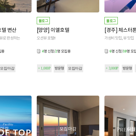
블로그
블로그
호텔 변산
[양양] 이엘호텔
뷰로 완성하는
오션뷰 호텔!!
가성비 맛집, 뷰 맛집
집중
명 신청/
명 모집중
명 신청/
명 모
4
2
6
10
모집마감
+ 1,000P
모집마감
+ 3,000P
방문형
방문형
집마감
모집마감
모집