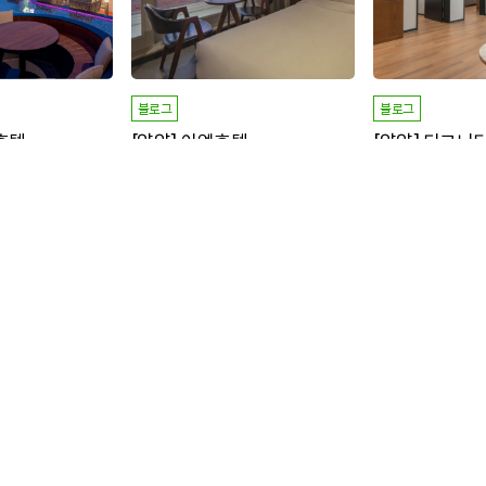
블로그
블로그
 호텔
[양양] 이엘호텔
[양양] 디그니
멋진 호텔
오션뷰 호텔!!
호캉스하기 좋은 호텔
집중
명 신청/
명 모집중
명 신청/
명 모
17
3
25
3
모집마감
+ 1,000P
모집마감
+ 1,000P
방문형
방문형