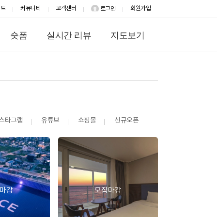
이트
커뮤니티
고객센터
회원가입
로그인
숏폼
실시간 리뷰
지도보기
스타그램
유튜브
쇼핑몰
신규오픈
마감
모집마감