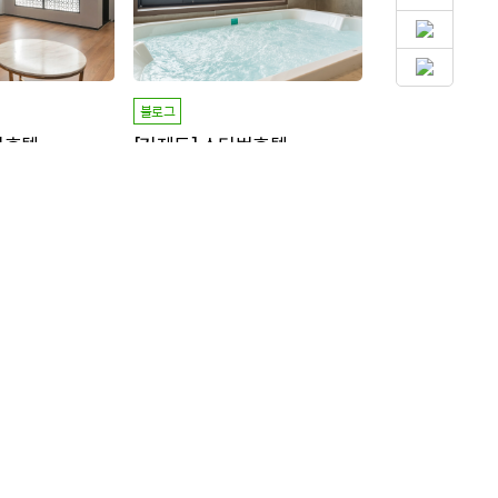
블로그
티호텔
[거제도] 스터번호텔
바다가 바로 보이는 호텔
집중
명 신청/
명 모집중
18
3
모집마감
+ 1,000P
모집마감
방문형