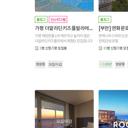
블로그
인스타그램
블로그
가평 더알라딘키즈풀빌라에서 체험단 모집해요
[부안] 연화문
가평 재방문율 1위 깨끗하고 놀거리 많은
편백나무스파와 오션
더알라딘키즈풀라에서 체험단 모집합니다
한옥감성 호텔
명 신청/
명 모집중
명 신청/
명 모
2
5
15
5
모집마감
+ 1,000P
방문형
방문형
모집마감
모