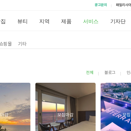
광고문의
패밀리사
맛집
뷰티
지역
제품
서비스
기자단
쇼핑몰
기타
전체
블로그
인
집마감
모집마감
모집