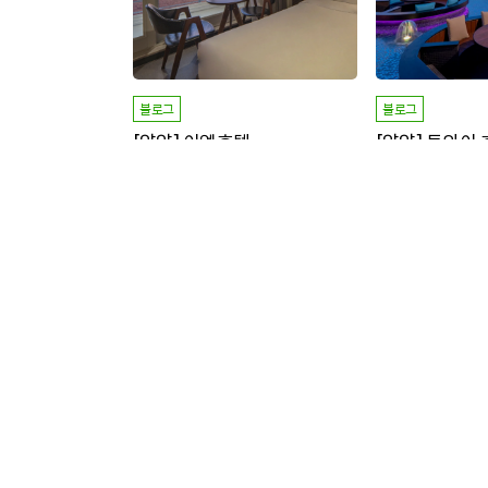
블로그
블로그
[양양] 이엘호텔
[양양] 투와이
오션뷰 호텔!!
뷰가 좋고 루프탑이 
명 신청/
명 모집중
명 신청/
명 모
4
2
29
3
+ 1,000P
모집마감
+ 1,000P
방문형
방문형