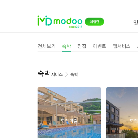
전체보기
숙박
점집
이벤트
앱서비스
숙박
서비스
숙박
모집마감
모