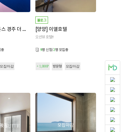
블로그
[경주] 체스터톤스 경주 더 테라스 호텔
[양양] 이엘호텔
오션뷰 호텔!!
집중
명 신청/
명 모집중
9
2
모집마감
+ 1,000P
모집마감
방문형
마감
모집마감