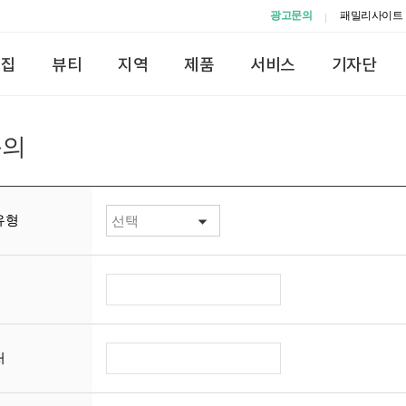
광고문의
패밀리사이트
맛집
뷰티
지역
제품
서비스
기자단
문의
유형
처