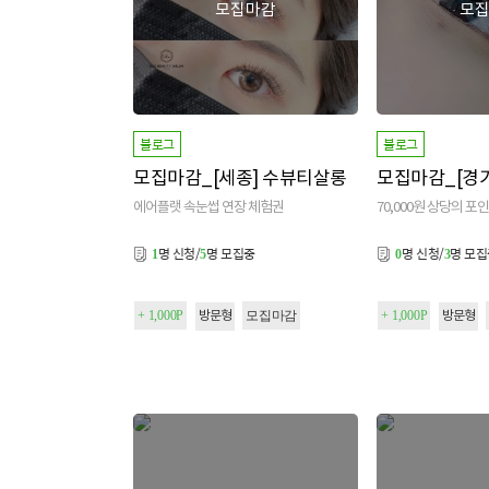
모집마감
모
블로그
블로그
모집마감_[세종] 수뷰티살롱
에어플랫 속눈썹 연장 체험권
70,000원 상당의 포
명 신청/
명 모집중
명 신청/
명 모
1
5
0
3
+ 1,000P
모집마감
+ 1,000P
방문형
방문형