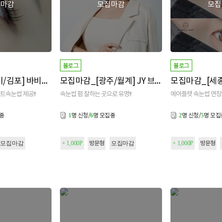
집마감
모집마감
모집
블로그
블로그
모집마감_[경기/김포] 바비인뷰티샵&아카데미 본점
모집마감_[광주/월계] JY 브로우
모집마감_[세
인트속눈썹 제공!!
속눈썹 펌 잘하는 곳으로 유명!!
에어플랫 속눈썹 연장
집중
명 신청/
명 모집중
명 신청/
명 모집
1
6
2
5
모집마감
+ 1,000P
모집마감
+ 1,000P
방문형
방문형