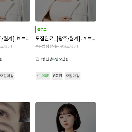
블로그
모집완료_[광주/월계] JY 브로우
모집완료_[광주/월계] JY 브로우
로 유명!!
속눈썹 펌 잘하는 곳으로 유명!!
중
명 신청/
명 모집중
2
6
모집마감
+ 1,000P
모집마감
방문형