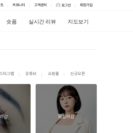
이트
커뮤니티
고객센터
회원가입
로그인
숏폼
실시간 리뷰
지도보기
스타그램
유튜브
쇼핑몰
신규오픈
마감
모집마감