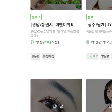
블로그
블로그
[경남/창원시] 미앤미뷰티
[광주/월계] J
100,000원 상당의 실크플래닝 /속눈썹 펌
속눈썹 펌 잘하는 곳으
중 택1
명 신청/
명 모집중
명 신청/
명 모
0
30
0
6
모집마감
+ 2,000P
방문형
방문형
모집마감
모