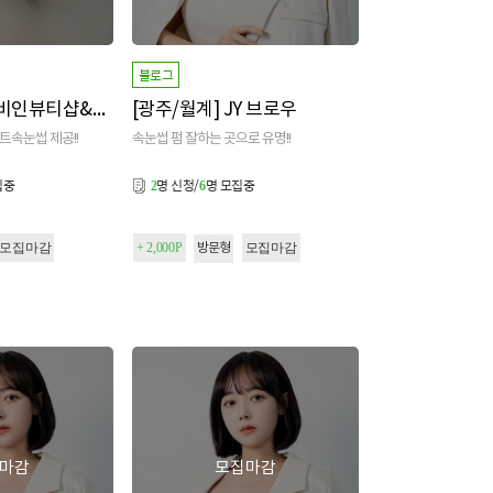
블로그
[경기/김포] 바비인뷰티샵&아카데미 본점
[광주/월계] JY 브로우
인트속눈썹 제공!!
속눈썹 펌 잘하는 곳으로 유명!!
집중
명 신청/
명 모집중
2
6
모집마감
+ 2,000P
모집마감
방문형
마감
모집마감