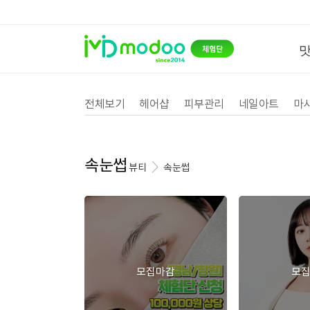
전체보기
헤어샵
피부관리
네일아트
마
속눈썹
뷰티
속눈썹
모집마감
모