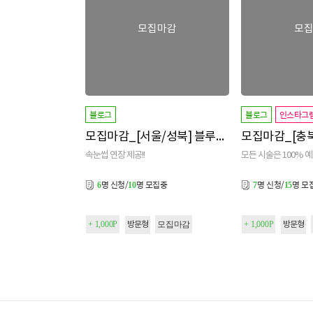
모집마감
모
블로그
블로그
인스타그
모집마감_[서울/성북] 블루밍로사
속눈썹 연장 제공!!
모든 시술은 100% 
명 신청/
명 모집중
명 신청/
명 모
6
10
7
15
+ 1,000P
모집마감
+ 1,000P
방문형
방문형