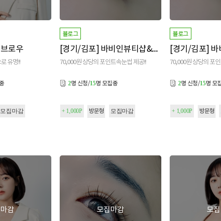
블로그
블로그
Y 브로우
[경기/김포] 바비인뷰티샵&아카데미 본점
로 유명!!
70,000원 상당의 포인트속눈썹 제공!!
70,000원 상당의 포
집중
명 신청/
명 모집중
명 신청/
명 모
2
15
2
15
모집마감
+ 1,000P
모집마감
+ 1,000P
방문형
방문형
집마감
모집마감
모집