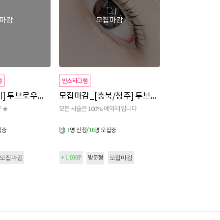
마감
모집마감
램
인스타그램
모집마감_[경기] 투브로우즈 1차
모집마감_[충북/청주] 투브로우즈 오창점
 ★
모든 시술은 100% 예약제 입니다
집중
명 신청/
명 모집중
1
10
모집마감
+ 1,000P
모집마감
방문형