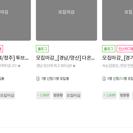
집마감
모집마감
모집
램
블로그
블로그
인스타그
모집마감_[충북/청주] 투브로우즈 오창점 1차
모집마감_[경남/양산] 다온뷰티
예약제 입니다 ★
경남 양산에 최고 뷰티샵!! ★
속눈썹증모, 연장 전문
집중
명 신청/
명 모집중
명 신청/
명 모
3
3
4
13
모집마감
+ 1,000P
모집마감
+ 1,000P
방문형
방문형