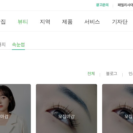
광고문의
패밀리사
맛집
뷰티
지역
제품
서비스
기자단
사지
속눈썹
전체
블로그
인
집마감
모집마감
모집