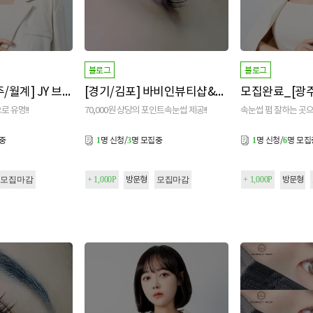
블로그
블로그
모집마감_[광주/월계] JY 브로우
[경기/김포] 바비인뷰티샵&아카데미 본점
로 유명!!
70,000원 상당의 포인트속눈썹 제공!!
속눈썹 펌 잘하는 곳으
집중
명 신청/
명 모집중
명 신청/
명 모집
1
3
1
6
모집마감
+ 1,000P
모집마감
+ 1,000P
방문형
방문형