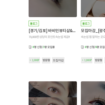
블로그
블로그
[경기/김포] 바비인뷰티샵&아카데미 본점
70,000원 상당의 포인트속눈썹 제공!!
속눈썹 펌 잘하는 곳으
명 신청/
명 모집중
명 신청/
명 모
0
3
0
6
+ 1,000P
모집마감
+ 1,000P
방문형
방문형