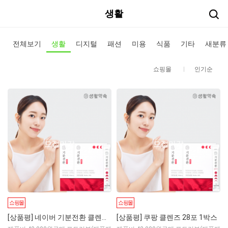
생활
전체보기
생활
디지털
패션
미용
식품
기타
새분류
쇼핑몰
인기순
모집마감
모집마감
쇼핑몰
쇼핑몰
[상품평] 네이버 기분전환 클렌스 28포
[상품평] 쿠팡 클렌즈 28포 1박스