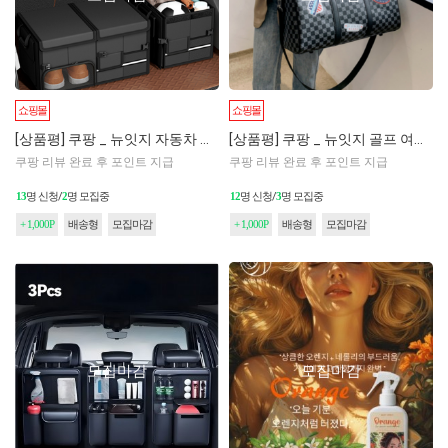
쇼핑몰
쇼핑몰
[상품평] 쿠팡 _ 뉴잇지 자동차 트렁크 차량 용품 정리함
[상품평] 쿠팡 _ 뉴잇지 골프 여행용 헬스 캐리어 보스턴백
쿠팡 리뷰 완료 후 포인트 지급
쿠팡 리뷰 완료 후 포인트 지급
13
명 신청/
2
명 모집중
12
명 신청/
3
명 모집중
+ 1,000P
배송형
모집마감
+ 1,000P
배송형
모집마감
모집마감
모집마감