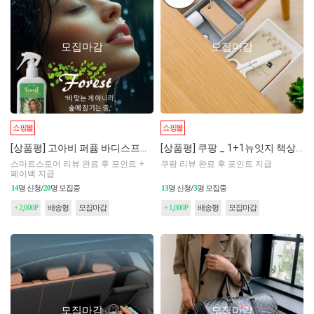
모집마감
모집마감
쇼핑몰
쇼핑몰
[상품평] 고아비 퍼퓸 바디스프레이 포레스트 200ml
[상품평] 쿠팡 _ 1+1뉴잇지 책상밑 부착식 하부 틈새 수납 서랍
스마트스토어 리뷰 완료 후 포인트 +
쿠팡 리뷰 완료 후 포인트 지급
페이백 지급
14
명 신청/
20
명 모집중
13
명 신청/
3
명 모집중
+ 2,000P
배송형
모집마감
+ 1,000P
배송형
모집마감
모집마감
모집마감