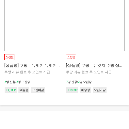
모집마감
모집마감
쇼핑몰
쇼핑몰
[상품평] 쿠팡 _ 뉴잇지 뉴잇지 라이딩 소형 배낭 백팩 10L
[상품평] 쿠팡 _ 뉴잇지 주방 싱크대 건조대 수세미 거치대 선반
쿠팡 리뷰 완료 후 포인트 지급
쿠팡 리뷰 완료 후 포인트 지급
8
명 신청/
2
명 모집중
7
명 신청/
2
명 모집중
+ 1,000P
배송형
모집마감
+ 1,000P
배송형
모집마감