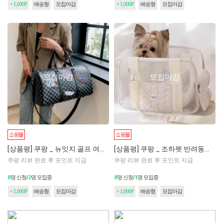
+ 1,000P
배송형
모집마감
+ 1,000P
배송형
모집마감
모집마감
모집마감
쇼핑몰
쇼핑몰
[상품평] 쿠팡 _ 뉴잇지 골프 여행용 헬스 캐리어 보스턴백
[상품평] 쿠팡 _ 조하펫 반려동물 편안한 시원한 소형 이동가방
쿠팡 리뷰 완료 후 포인트 지급
쿠팡 리뷰 완료 후 포인트 지급
8
명 신청/
2
명 모집중
8
명 신청/
1
명 모집중
+ 1,000P
배송형
모집마감
+ 1,000P
배송형
모집마감