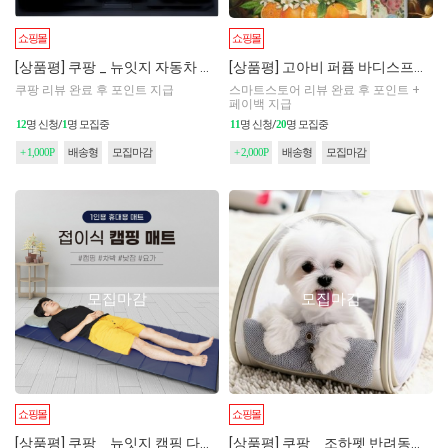
쇼핑몰
쇼핑몰
[상품평] 쿠팡 _ 뉴잇지 자동차 트렁크 수납 정리함
[상품평] 고아비 퍼퓸 바디스프레이 포레스트 200ml
쿠팡 리뷰 완료 후 포인트 지급
스마트스토어 리뷰 완료 후 포인트 +
페이백 지급
12
명 신청/
1
명 모집중
11
명 신청/
20
명 모집중
+ 1,000P
배송형
모집마감
+ 2,000P
배송형
모집마감
모집마감
모집마감
쇼핑몰
쇼핑몰
[상품평] 쿠팡 _ 뉴잇지 캠핑 다용도 접이식 야외 매트 돗자리
[상품평] 쿠팡 _ 조하펫 반려동물 시원한 편안한 소형 이동가방