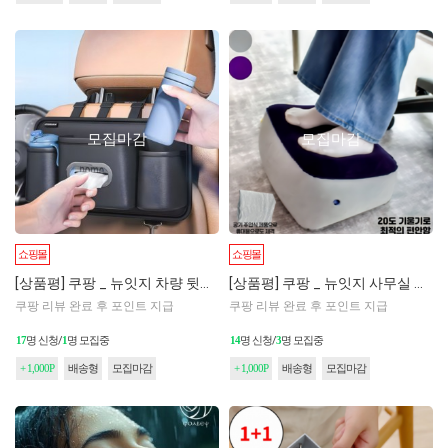
모집마감
모집마감
쇼핑몰
쇼핑몰
[상품평] 쿠팡 _ 뉴잇지 차량 뒷자석 정리 수납 포켓
[상품평] 쿠팡 _ 뉴잇지 사무실 책상 의자 발받침
쿠팡 리뷰 완료 후 포인트 지급
쿠팡 리뷰 완료 후 포인트 지급
17
명 신청/
1
명 모집중
14
명 신청/
3
명 모집중
+ 1,000P
배송형
모집마감
+ 1,000P
배송형
모집마감