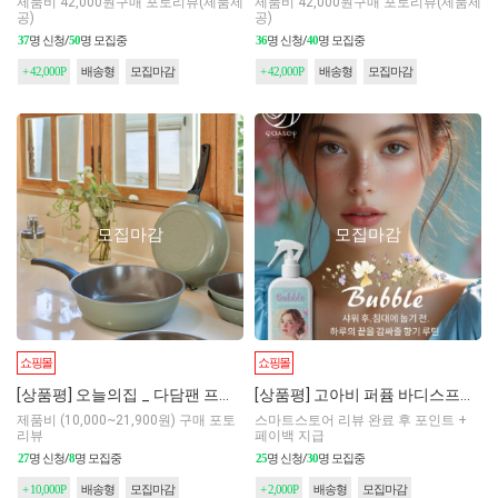
제품비 42,000원구매 포토리뷰(제품제
제품비 42,000원구매 포토리뷰(제품제
공)
공)
37
명 신청/
50
명 모집중
36
명 신청/
40
명 모집중
+ 42,000P
배송형
모집마감
+ 42,000P
배송형
모집마감
모집마감
모집마감
쇼핑몰
쇼핑몰
[상품평] 오늘의집 _ 다담팬 프라이팬 8건
[상품평] 고아비 퍼퓸 바디스프레이 버블 200ml
제품비 (10,000~21,900원) 구매 포토
스마트스토어 리뷰 완료 후 포인트 +
리뷰
페이백 지급
27
명 신청/
8
명 모집중
25
명 신청/
30
명 모집중
+ 10,000P
배송형
모집마감
+ 2,000P
배송형
모집마감