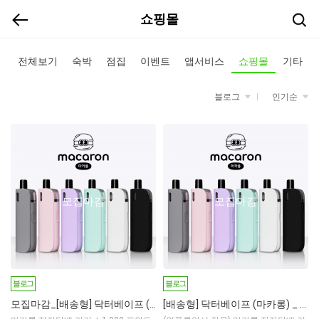
쇼핑몰
전체보기
숙박
점집
이벤트
앱서비스
쇼핑몰
기타
블로그
인기순
모집마감
모집마감
블로그
블로그
모집마감_[배송형] 닥터베이프 (마카롱)
[배송형] 닥터베이프 (마카롱) _ 인플루언서 전용