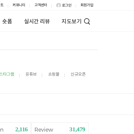
이트
커뮤니티
고객센터
회원가입
로그인
숏폼
실시간 리뷰
지도보기
스타그램
유튜브
쇼핑몰
신규오픈
2,116
31,479
gn
Review