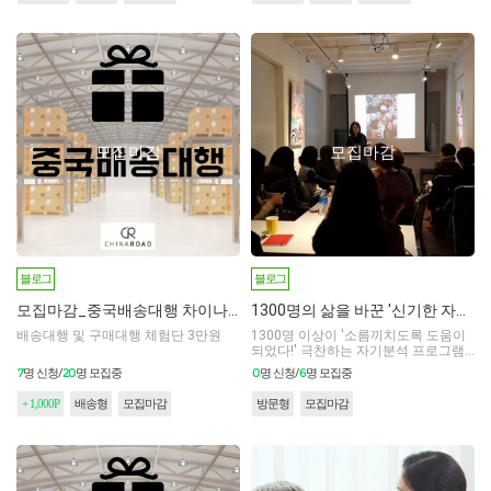
모집마감
모집마감
블로그
블로그
모집마감_중국배송대행 차이나로드 체험단 모집
1300명의 삶을 바꾼 '신기한 자기분석' 프로그램 체험단을 모집합니다!
배송대행 및 구매대행 체험단 3만원
1300명 이상이 '소름끼치도록 도움이
되었다!' 극찬하는 자기분석 프로그램
에 참여해 보세요!
7
20
0
6
명 신청/
명 모집중
명 신청/
명 모집중
+ 1,000P
배송형
모집마감
방문형
모집마감