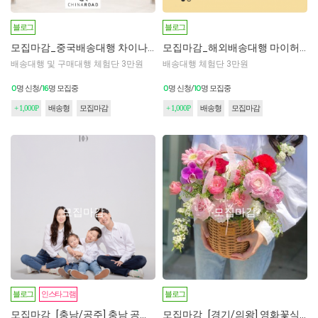
블로그
블로그
모집마감_중국배송대행 차이나로드 체험단 모집 2차
모집마감_해외배송대행 마이허브 체험단 모집 2차
배송대행 및 구매대행 체험단 3만원
배송대행 체험단 3만원
0
16
0
10
명 신청/
명 모집중
명 신청/
명 모집중
+ 1,000P
배송형
모집마감
+ 1,000P
배송형
모집마감
모집마감
모집마감
블로그
인스타그램
블로그
모집마감_[충남/공주] 충남 공주에 위치한 셀프스튜디오
모집마감_[경기/의왕] 영화꽃식물원