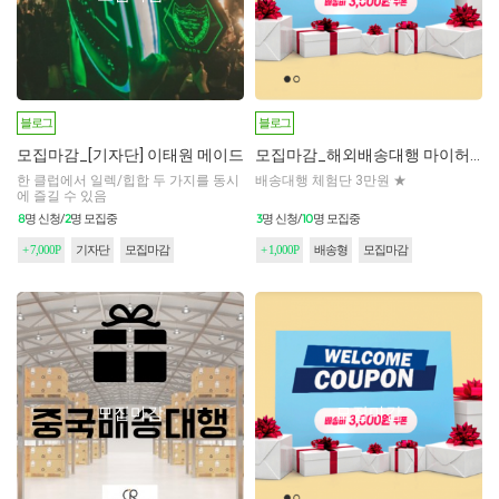
블로그
블로그
모집마감_[기자단] 이태원 메이드
모집마감_해외배송대행 마이허브 체험단 모집 1차
한 클럽에서 일렉/힙합 두 가지를 동시
배송대행 체험단 3만원 ★
에 즐길 수 있음
8
2
3
10
명 신청/
명 모집중
명 신청/
명 모집중
+ 7,000P
기자단
모집마감
+ 1,000P
배송형
모집마감
모집마감
모집마감