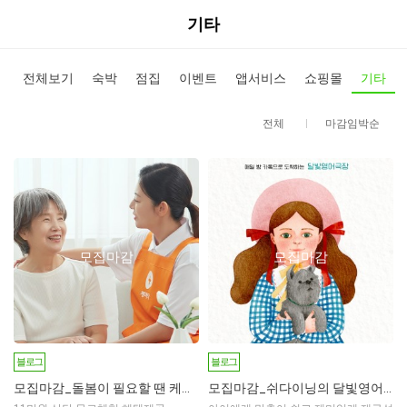
기타
전체보기
숙박
점집
이벤트
앱서비스
쇼핑몰
기타
전체
마감임박순
모집마감
모집마감
블로그
블로그
모집마감_돌봄이 필요할 땐 케어닥
모집마감_쉬다이닝의 달빛영어극장