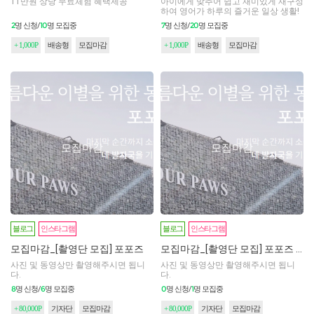
11만원 상당 무료체험 혜택제공
아이에게 맞추어 쉽고 재미있게 재구성
하여 영어가 하루의 즐거운 일상 생활!
2
10
7
20
명 신청/
명 모집중
명 신청/
명 모집중
+ 1,000P
배송형
모집마감
+ 1,000P
배송형
모집마감
모집마감
모집마감
블로그
인스타그램
블로그
인스타그램
모집마감_[촬영단 모집] 포포즈
모집마감_[촬영단 모집] 포포즈 부산점_2차 (사진촬영만, 블로그리뷰X)
사진 및 동영상만 촬영해주시면 됩니
사진 및 동영상만 촬영해주시면 됩니
다.
다.
8
6
0
1
명 신청/
명 모집중
명 신청/
명 모집중
+ 80,000P
기자단
모집마감
+ 80,000P
기자단
모집마감