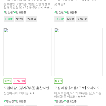
셀프촬영 (2인기준 7만원 상당의 셀프
꽃 제공!!
촬영 무료촬영) / * 2명~5명까지 ★★
★
3
10
6
10
명 신청/
명 모집중
명 신청/
명 모집중
+ 1,000P
방문형
모집마감
+ 1,000P
방문형
모집마감
모집마감
모집마감
블로그
인스타그램
블로그
모집마감_[경기/부천] 움찬자연치유
모집마감_[서울/구로] 오제이오 맨즈왁싱
전신마사지 3회제공 ★★
배,겨드랑이,다리하프(무릎 밑),브라질
리언(항문 미포함) ★★★
10
5
7
10
명 신청/
명 모집중
명 신청/
명 모집중