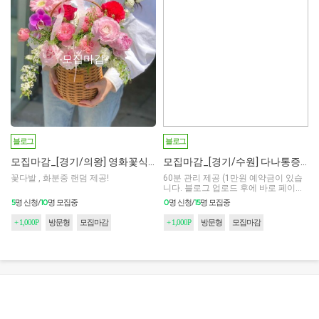
모집마감
모집마감
블로그
블로그
모집마감_[경기/의왕] 영화꽃식물원
모집마감_[경기/수원] 다나통증마사지
꽃다발 , 화분중 랜덤 제공!
60분 관리 제공 (1만원 예약금이 있습
니다. 블로그 업로드 후에 바로 페이백
해드립니다)
5
10
0
15
명 신청/
명 모집중
명 신청/
명 모집중
+ 1,000P
방문형
모집마감
+ 1,000P
방문형
모집마감