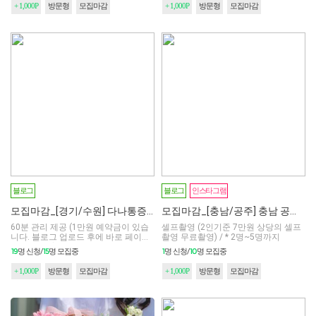
+ 1,000P
방문형
모집마감
+ 1,000P
방문형
모집마감
모집마감
모집마감
블로그
블로그
인스타그램
모집마감_[경기/수원] 다나통증마사지
모집마감_[충남/공주] 충남 공주에 위치한 셀프스튜디오
60분 관리 제공 (1만원 예약금이 있습
셀프촬영 (2인기준 7만원 상당의 셀프
니다. 블로그 업로드 후에 바로 페이백
촬영 무료촬영) / * 2명~5명까지
해드립니다) ★★
19
15
1
10
명 신청/
명 모집중
명 신청/
명 모집중
+ 1,000P
방문형
모집마감
+ 1,000P
방문형
모집마감