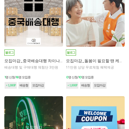
모집마감
모집마감
블로그
블로그
모집마감_중국배송대행 차이나로드 체험단 모집 1차
모집마감_돌봄이 필요할 땐 케어닥 1차
배송대행 및 구매대행 체험단 3만원
11만원 상당 무료체험 혜택제공
1
16
0
10
명 신청/
명 모집중
명 신청/
명 모집중
+ 1,000P
배송형
모집마감
+ 1,000P
배송형
모집마감
모집마감
모집마감