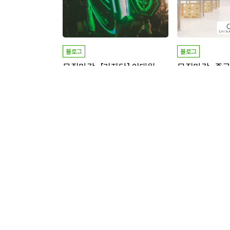
블로그
블로그
모집마감_[기자단] 이태원 메이드
한 클럽에서 일렉/힙합 두 가지를 동시에
배송대행 및 구매대행
즐길 수 있음
명 신청/
명 모집중
명 신청/
명 모
8
2
7
20
+ 7,000P
모집마감
+ 1,000P
기자단
배송형