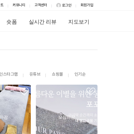
이트
커뮤니티
고객센터
회원가입
로그인
숏폼
실시간 리뷰
지도보기
인스타그램
유튜브
쇼핑몰
인기순
마감
모집마감