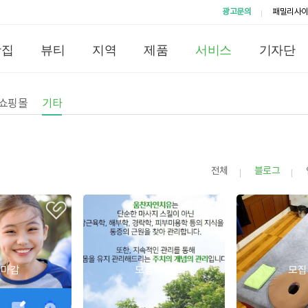
광고문의
패밀리사
맛집
뷰티
지역
제품
서비스
기자단
쇼핑몰
기타
전체
블로그
집마감
모집마감
모집