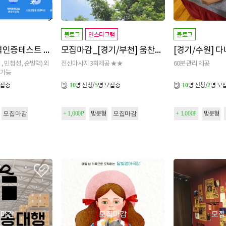
블로그
인스타그램
블로그
[전국] 무료체력인증테스트 / 원고료 35,000원 지급!!
모집마감_[경기/부천] 움찬자연치유
[경기/수원] 
 민첩성 , 순발력) 외
전신마사지 3회제공 ★★
60분 관리 제공
정가능
모집중
명 신청/
명 모집중
명 신청/
명 모
10
5
10
2
모집마감
+ 1,000P
모집마감
+ 1,000P
방문형
방문형
집마감
모집마감
모집