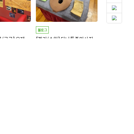
블로그
모집마감_[서울/구로] 오제이오 맨즈왁싱
[경기/수원] 다나통증마사지
(무릎 밑),브라질리언
60분 관리 제공
집중
명 신청/
명 모집중
7
15
모집마감
+ 1,000P
모집마감
방문형