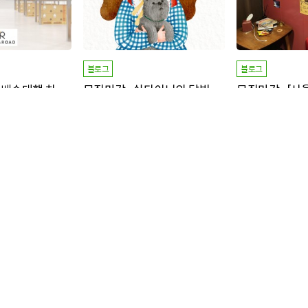
블로그
블로그
모집마감_중국배송대행 차이나로드 체험단 모집
모집마감_쉬다이닝의 달빛영어극장
 체험단 3만원
아이에게 맞추어 쉽고 재미있게 재구성하여
배,겨드랑이,다리하프
영어가 하루의 즐거운 일상 생활!
(항문 미포함) ★★★
집중
명 신청/
명 모집중
명 신청/
명 모
7
20
7
10
모집마감
+ 1,000P
모집마감
+ 1,000P
배송형
방문형