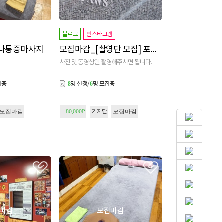
블로그
인스타그램
다나통증마사지
모집마감_[촬영단 모집] 포포즈
사진 및 동영상만 촬영해주시면 됩니다.
집중
명 신청/
명 모집중
8
6
모집마감
+ 80,000P
모집마감
기자단
마감
모집마감