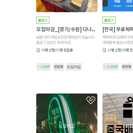
블로그
블로그
모집마감_[경기/수원] 다나통증마사지
60분 관리 제공 (1만원 예약금이 있습니다.
체력측정 (심폐지구력 ,
블로그 업로드 후에 바로
대체종목 필요시 측
페이백해드립니다) ★★
명 신청/
명 모집중
명 신청/
명 
19
15
15
20
+ 1,000P
모집마감
+ 35,000P
방문형
방문형
모집마감
모